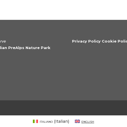
erve
Privacy Policy Cookie Poli
ulian PreAlps Nature Park
Italiano
(
Italian
)
English