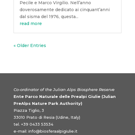
Pecile e Marco Virgilio. Nell’anno
doverosamente dedicato ai cinquant’anni
dal sisma del 1976, questa...
read more
« Older Entries
Co-ordinator of the Julian Alps Biosphere Reserve
Ente Parco Naturale delle Prealpi Giulie (Julian
PreAlps Nature Park Authority)
Piazza Tiglio, 3
33010 Prato di Resia (Udine, Italy)
tel. +39 0433 53534
e-mail:
info@biosferaalpigiulie.it