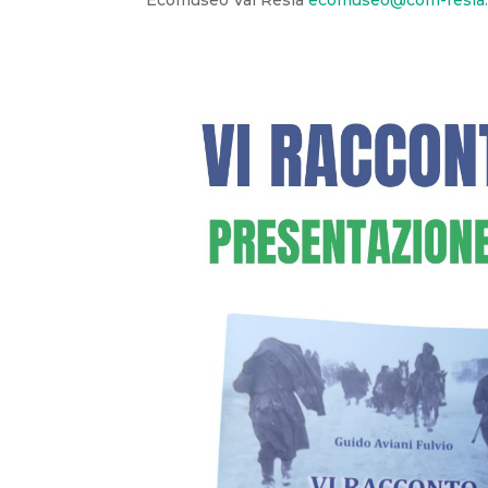
Ecomuseo Val Resia
ecomuseo@com-resia.r