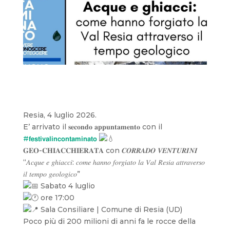
Resia, 4 luglio 2026.
E’ arrivato il 𝐬𝐞𝐜𝐨𝐧𝐝𝐨 𝐚𝐩𝐩𝐮𝐧𝐭𝐚𝐦𝐞𝐧𝐭𝐨 con il
#𝗳𝗲𝘀𝘁𝗶𝘃𝗮𝗹𝗶𝗻𝗰𝗼𝗻𝘁𝗮𝗺𝗶𝗻𝗮𝘁𝗼
𝐆𝐄𝐎-𝐂𝐇𝐈𝐀𝐂𝐂𝐇𝐈𝐄𝐑𝐀𝐓𝐀 con 𝑪𝑶𝑹𝑹𝑨𝑫𝑶 𝑽𝑬𝑵𝑻𝑼𝑹𝑰𝑵𝑰
“𝐴𝑐𝑞𝑢𝑒 𝑒 𝑔ℎ𝑖𝑎𝑐𝑐𝑖: 𝑐𝑜𝑚𝑒 ℎ𝑎𝑛𝑛𝑜 𝑓𝑜𝑟𝑔𝑖𝑎𝑡𝑜 𝑙𝑎 𝑉𝑎𝑙 𝑅𝑒𝑠𝑖𝑎 𝑎𝑡𝑡𝑟𝑎𝑣𝑒𝑟𝑠𝑜
𝑖𝑙 𝑡𝑒𝑚𝑝𝑜 𝑔𝑒𝑜𝑙𝑜𝑔𝑖𝑐𝑜”
Sabato 4 luglio
ore 17:00
Sala Consiliare | Comune di Resia (UD)
Poco più di 200 milioni di anni fa le rocce della