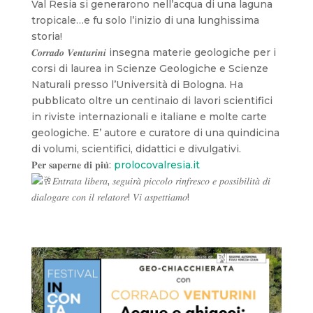
Val Resia si generarono nell’acqua di una laguna
tropicale…e fu solo l’inizio di una lunghissima
storia!
𝑪𝒐𝒓𝒓𝒂𝒅𝒐 𝑽𝒆𝒏𝒕𝒖𝒓𝒊𝒏𝒊 insegna materie geologiche per i
corsi di laurea in Scienze Geologiche e Scienze
Naturali presso l’Università di Bologna. Ha
pubblicato oltre un centinaio di lavori scientifici
in riviste internazionali e italiane e molte carte
geologiche. E’ autore e curatore di una quindicina
di volumi, scientifici, didattici e divulgativi.
𝐏𝐞𝐫 𝐬𝐚𝐩𝐞𝐫𝐧𝐞 𝐝𝐢 𝐩𝐢𝐮̀:
prolocovalresia.it
𝐸𝑛𝑡𝑟𝑎𝑡𝑎 𝑙𝑖𝑏𝑒𝑟𝑎, 𝑠𝑒𝑔𝑢𝑖𝑟𝑎̀ 𝑝𝑖𝑐𝑐𝑜𝑙𝑜 𝑟𝑖𝑛𝑓𝑟𝑒𝑠𝑐𝑜 𝑒 𝑝𝑜𝑠𝑠𝑖𝑏𝑖𝑙𝑖𝑡𝑎̀ 𝑑𝑖
𝑑𝑖𝑎𝑙𝑜𝑔𝑎𝑟𝑒 𝑐𝑜𝑛 𝑖𝑙 𝑟𝑒𝑙𝑎𝑡𝑜𝑟𝑒! 𝑉𝑖 𝑎𝑠𝑝𝑒𝑡𝑡𝑖𝑎𝑚𝑜!