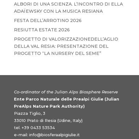
ALBORI DI UNA SCIENZA. L’INCONTRO DI ELLA
ADAÏEWSKY CON LA MUSICA RESIANA
FESTA DELL’ARROTINO 2026
RESIUTTA ESTATE 2026
PROGETTO DI VALORIZZAZIONEDELL’AGLIO
DELLA VAL RESIA: PRESENTAZIONE DEL
PROGETTO “LA NURSERY DEL SEME”
Co-ordinator of the Julian Alps Biosphere Reserve
Ente Parco Naturale delle Prealpi Giulie (Julian
PreAlps Nature Park Authority)
Piazza Tiglio, 3
33010 Prato di Resia (Udine, Italy)
tel. +39 0433 53534
e-mail:
info@biosferaalpigiulie.it