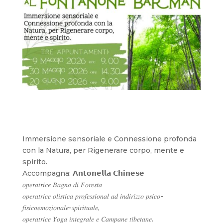
Immersione sensoriale e Connessione profonda
con la Natura, per Rigenerare corpo, mente e
spirito.
Accompagna: 𝗔𝗻𝘁𝗼𝗻𝗲𝗹𝗹𝗮 𝗖𝗵𝗶𝗻𝗲𝘀𝗲
𝑜𝑝𝑒𝑟𝑎𝑡𝑟𝑖𝑐𝑒 𝐵𝑎𝑔𝑛𝑜 𝑑𝑖 𝐹𝑜𝑟𝑒𝑠𝑡𝑎
𝑜𝑝𝑒𝑟𝑎𝑡𝑟𝑖𝑐𝑒 𝑜𝑙𝑖𝑠𝑡𝑖𝑐𝑎 𝑝𝑟𝑜𝑓𝑒𝑠𝑠𝑖𝑜𝑛𝑎𝑙 𝑎𝑑 𝑖𝑛𝑑𝑖𝑟𝑖𝑧𝑧𝑜 𝑝𝑠𝑖𝑐𝑜-
𝑓𝑖𝑠𝑖𝑐𝑜𝑒𝑚𝑜𝑧𝑖𝑜𝑛𝑎𝑙𝑒-𝑠𝑝𝑖𝑟𝑖𝑡𝑢𝑎𝑙𝑒,
𝑜𝑝𝑒𝑟𝑎𝑡𝑟𝑖𝑐𝑒 𝑌𝑜𝑔𝑎 𝑖𝑛𝑡𝑒𝑔𝑟𝑎𝑙𝑒 𝑒 𝐶𝑎𝑚𝑝𝑎𝑛𝑒 𝑡𝑖𝑏𝑒𝑡𝑎𝑛𝑒.