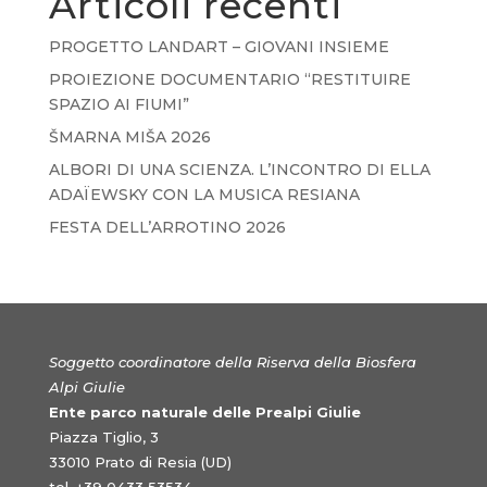
Articoli recenti
PROGETTO LANDART – GIOVANI INSIEME
PROIEZIONE DOCUMENTARIO “RESTITUIRE
SPAZIO AI FIUMI”
ŠMARNA MIŠA 2026
ALBORI DI UNA SCIENZA. L’INCONTRO DI ELLA
ADAÏEWSKY CON LA MUSICA RESIANA
FESTA DELL’ARROTINO 2026
Soggetto coordinatore della Riserva della Biosfera
Alpi Giulie
Ente parco naturale delle Prealpi Giulie
Piazza Tiglio, 3
33010 Prato di Resia (UD)
tel. +39 0433 53534