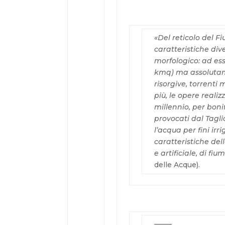
«Del reticolo del 
caratteristiche div
morfologico: ad ess
kmq) ma assolutam
risorgive, torrenti m
più, le opere realiz
millennio, per boni
provocati dal Tagl
l’acqua per fini ir
caratteristiche del
e artificiale, di fiu
delle Acque).
–––––