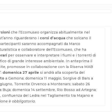
sioni
che l’Ecomuseo organizza abitualmente nel
st’anno riguarderano i
corsi d’acqua
che solcano il
I partecipanti saranno accompagnati da Marco
turalistica e collaboratore dell’Ecomuseo, che ha
erari
per osservare e interpretare i fiumi e i torrenti di
ico di grande interesse ambientale. In anteprima il
cite, promosse in collaborazione con la Riserva MAB
”:
domenica 27 aprile
si andrà alla scoperta del
ato
a Gemona; domenica 11 maggio, Sorgive di Bars a
giugno, Torrente Orvenco a Montenars; sabato 26
 a Buja; domenica 14 settembre, Rio Bosso ad Artegna;
, confluenza del Ledra nel Tagliamento tra Majano e
izione è obbligatoria
.