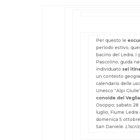
Per questo le
escur
periodo estivo, que
bacino del Ledra. 
Pascolino, guida na
individuato
sei itin
un contesto geograf
calendario delle us
Unesco “Alpi Giulie
conoide del Vegli
Osoppo; sabato 28 
luglio, Fiume Ledra
domenica 5 ottobre
San Daniele.
L’iscr