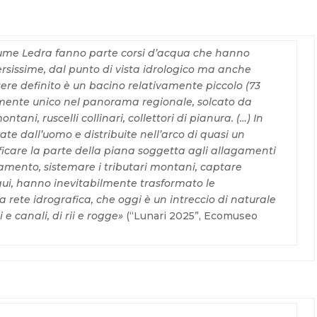
Fiume Ledra fanno parte corsi d’acqua che hanno
ersissime, dal punto di vista idrologico ma anche
ere definito è un bacino relativamente piccolo (73
ente unico nel panorama regionale, solcato da
ontani, ruscelli collinari, collettori di pianura. (…) In
zate dall’uomo e distribuite nell’arco di quasi un
ficare la parte della piana soggetta agli allagamenti
iamento, sistemare i tributari montani, captare
rigui, hanno inevitabilmente trasformato le
la rete idrografica, che oggi è un intreccio di naturale
mi e canali, di rii e rogge»
(“Lunari 2025”, Ecomuseo