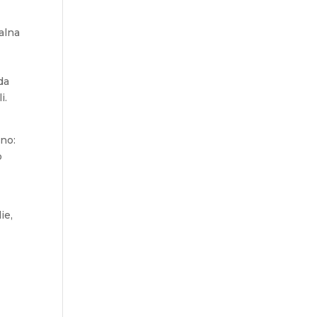
jalna
da
i.
rno:
o
ie,