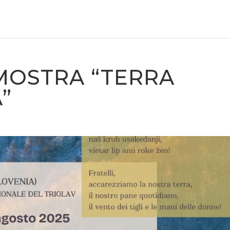
 MOSTRA “TERRA
”