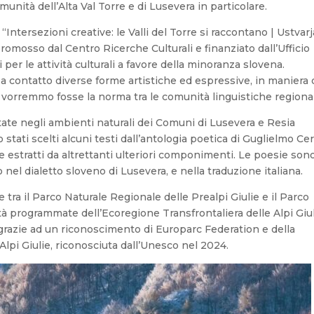
munità dell’Alta Val Torre e di Lusevera in particolare.
Intersezioni creative: le Valli del Torre si raccontano | Ustvar
romosso dal Centro Ricerche Culturali e finanziato dall’Ufficio
per le attività culturali a favore della minoranza slovena.
 a contatto diverse forme artistiche ed espressive, in maniera 
e vorremmo fosse la norma tra le comunità linguistiche regional
tate negli ambienti naturali dei Comuni di Lusevera e Resia
tati scelti alcuni testi dall’antologia poetica di Guglielmo Ce
e estratti da altrettanti ulteriori componimenti. Le poesie son
 nel dialetto sloveno di Lusevera, e nella traduzione italiana.
e tra il Parco Naturale Regionale delle Prealpi Giulie e il Parco
vità programmate dell’Ecoregione Transfrontaliera delle Alpi Giul
grazie ad un riconoscimento di Europarc Federation e della
 Alpi Giulie, riconosciuta dall’Unesco nel 2024.