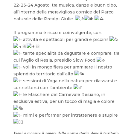
22-23-24 Agosto, tra musica, danze e buon cibo,
all’interno della meravigliosa cornice del Parco
naturale delle Prealpi Giulie.
Il programma è ricco e coinvolgente, con:
attività e spettacoli per grandi e piccini!
tante specialità da degustare e comprare, tra
cui l’Aglio di Resia, presidio Slow Food
voli in mongolfiera per ammirare il nostro
splendido territorio dall’alto
sessioni di Yoga nella natura per rilassarsi e
connettersi con l’ambiente
le Maschere del Carnevale Resiano, in
esclusiva estiva, per un tocco di magia e colore
mimi e performer per intrattenere e stupire
𝑽𝒊𝒆𝒏𝒊 𝒂 𝒔𝒄𝒐𝒑𝒓𝒊𝒓𝒆 𝒊𝒍 𝒔𝒂𝒑𝒐𝒓𝒆 𝒅𝒆𝒍𝒍𝒂 𝒏𝒐𝒔𝒕𝒓𝒂 𝒔𝒕𝒐𝒓𝒊𝒂, 𝒅𝒐𝒗𝒆 𝒊𝒍 𝒕𝒆𝒓𝒓𝒊𝒕𝒐𝒓𝒊𝒐