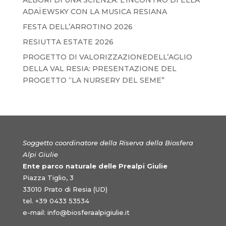
ALBORI DI UNA SCIENZA. L’INCONTRO DI ELLA
ADAÏEWSKY CON LA MUSICA RESIANA
FESTA DELL’ARROTINO 2026
RESIUTTA ESTATE 2026
PROGETTO DI VALORIZZAZIONEDELL’AGLIO
DELLA VAL RESIA: PRESENTAZIONE DEL
PROGETTO “LA NURSERY DEL SEME”
Soggetto coordinatore della Riserva della Biosfera
Alpi Giulie
Ente parco naturale delle Prealpi Giulie
Piazza Tiglio, 3
33010 Prato di Resia (UD)
tel. +39 0433 53534
e-mail:
info@biosferaalpigiulie.it