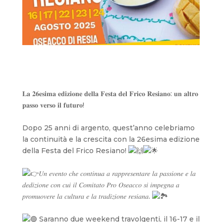
𝐋𝐚 𝟐𝟔𝐞𝐬𝐢𝐦𝐚 𝐞𝐝𝐢𝐳𝐢𝐨𝐧𝐞 𝐝𝐞𝐥𝐥𝐚 𝐅𝐞𝐬𝐭𝐚 𝐝𝐞𝐥 𝐅𝐫𝐢𝐜𝐨 𝐑𝐞𝐬𝐢𝐚𝐧𝐨: 𝐮𝐧 𝐚𝐥𝐭𝐫𝐨
𝐩𝐚𝐬𝐬𝐨 𝐯𝐞𝐫𝐬𝐨 𝐢𝐥 𝐟𝐮𝐭𝐮𝐫𝐨!
Dopo 25 anni di argento, quest’anno celebriamo
la continuità e la crescita con la 26esima edizione
della Festa del Frico Resiano!
𝑈𝑛 𝑒𝑣𝑒𝑛𝑡𝑜 𝑐ℎ𝑒 𝑐𝑜𝑛𝑡𝑖𝑛𝑢𝑎 𝑎 𝑟𝑎𝑝𝑝𝑟𝑒𝑠𝑒𝑛𝑡𝑎𝑟𝑒 𝑙𝑎 𝑝𝑎𝑠𝑠𝑖𝑜𝑛𝑒 𝑒 𝑙𝑎
𝑑𝑒𝑑𝑖𝑧𝑖𝑜𝑛𝑒 𝑐𝑜𝑛 𝑐𝑢𝑖 𝑖𝑙 𝐶𝑜𝑚𝑖𝑡𝑎𝑡𝑜 𝑃𝑟𝑜 𝑂𝑠𝑒𝑎𝑐𝑐𝑜 𝑠𝑖 𝑖𝑚𝑝𝑒𝑔𝑛𝑎 𝑎
𝑝𝑟𝑜𝑚𝑢𝑜𝑣𝑒𝑟𝑒 𝑙𝑎 𝑐𝑢𝑙𝑡𝑢𝑟𝑎 𝑒 𝑙𝑎 𝑡𝑟𝑎𝑑𝑖𝑧𝑖𝑜𝑛𝑒 𝑟𝑒𝑠𝑖𝑎𝑛𝑎.
Saranno due weekend travolgenti, il 16-17 e il