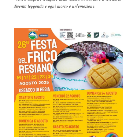
𝒅𝒊𝒗𝒆𝒏𝒕𝒂 𝒍𝒆𝒈𝒈𝒆𝒏𝒅𝒂 𝒆 𝒐𝒈𝒏𝒊 𝒎𝒐𝒓𝒔𝒐 𝒆̀ 𝒖𝒏’𝒆𝒎𝒐𝒛𝒊𝒐𝒏𝒆.